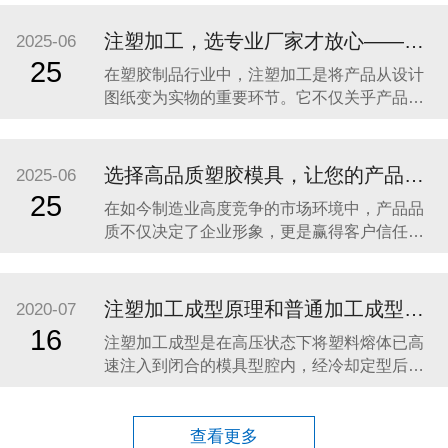
工业设备零件，还是家居配件、汽车部件，高
品质的塑胶制品都离不开三大关键环节：精密
注塑加工，选专业厂家才放心——东莞市亿森精密模具有限公司助力高品质塑胶产品制造
2025-06
模具制造、注塑成型加工、表面处理（喷油丝
25
在塑胶制品行业中，注塑加工是将产品从设计
印）。 东莞市亿森精密模具有限公司深耕行业
图纸变为实物的重要环节。它不仅关乎产品外
21年，专注
观是否精致、结构是否合理，更直接决定了产
品在实际使用过程中的稳定性与耐久性。对于
需要高品质、高一致性、高效率交付的客户而
选择高品质塑胶模具，让您的产品从“模”开始领先一步！
2025-06
言，选择一家具备专业实力的注塑加工厂家至
25
在如今制造业高度竞争的市场环境中，产品品
关重要。 东莞市亿森精密模具有限公司
质不仅决定了企业形象，更是赢得客户信任、
（Dongguan
占据市场份额的核心关键。而作为产品成型的
基础，塑胶模具的精度与稳定性，直接影响到
产品外观、结构、功能及使用寿命。因此，选
注塑加工成型原理和普通加工成型特点
2020-07
择一家专业、可靠的塑胶模具制造厂商，是每
16
注塑加工成型是在高压状态下将塑料熔体已高
一位客户稳步发展的重要保障。 一、塑胶模具
速注入到闭合的模具型腔内，经冷却定型后得
行业发展趋势
到与模具型腔形状完全一致的塑料制品。 注塑
加工成型必须满足两个成型必要条件：塑料必
须已熔融状态注入到注塑模具型腔中，注入的
查看更多