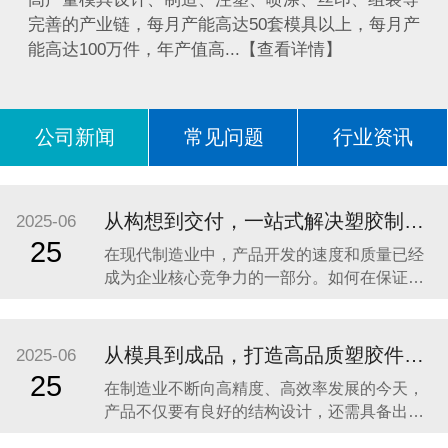
完善的产业链，每月产能高达50套模具以上，每月产
能高达100万件，年产值高...【查看详情】
公司新闻
常见问题
行业资讯
问答
从构想到交付，一站式解决塑胶制品加工难题 —— 东莞市亿森精密模具有限公司助力企业高效开发高品质产品
2025-06
25
在现代制造业中，产品开发的速度和质量已经
成为企业核心竞争力的一部分。如何在保证品
质的前提下，加快研发周期、缩短供应链流
程，成为众多品牌企业、OEM工厂以及创新型
团队关注的重点。尤其是在塑胶制品领域，从
从模具到成品，打造高品质塑胶件的一站式解决方案
2025-06
构想到模具设计、注塑成型，再到表面处理、
25
在制造业不断向高精度、高效率发展的今天，
包装出货，涉及多个环节、多个工艺，如果分
产品不仅要有良好的结构设计，还需具备出色
包给不同供应商，
的外观与稳定的性能。无论是电子产品外壳、