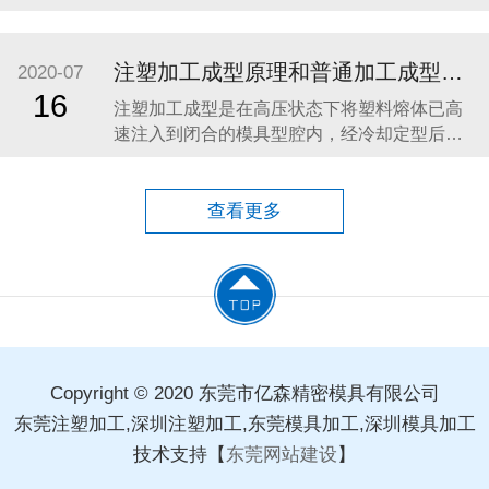
占据市场份额的核心关键。而作为产品成型的
基础，塑胶模具的精度与稳定性，直接影响到
产品外观、结构、功能及使用寿命。因此，选
注塑加工成型原理和普通加工成型特点
2020-07
择一家专业、可靠的塑胶模具制造厂商，是每
16
注塑加工成型是在高压状态下将塑料熔体已高
一位客户稳步发展的重要保障。 一、塑胶模具
速注入到闭合的模具型腔内，经冷却定型后得
行业发展趋势
到与模具型腔形状完全一致的塑料制品。 注塑
加工成型必须满足两个成型必要条件：塑料必
须已熔融状态注入到注塑模具型腔中，注入的
查看更多
塑料熔体必须具有足够的压力和流动速度已完
全充满模具型腔，因此注塑加工成型必须具备
塑料塑化，熔体注
Copyright © 2020 东莞市亿森精密模具有限公司
东莞注塑加工,深圳注塑加工,东莞模具加工,深圳模具加工
技术支持【
东莞网站建设
】