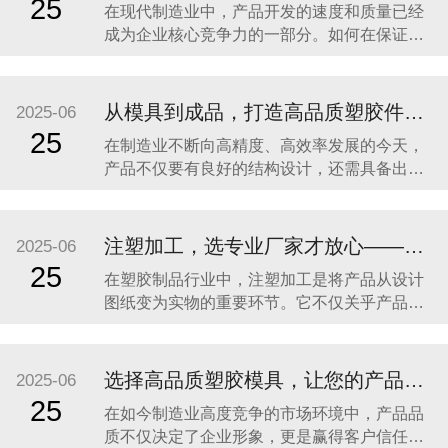
25
在现代制造业中，产品开发的速度和质量已经
成为企业核心竞争力的一部分。如何在保证品
质的前提下，加快研发周期、缩短供应链流
程，成为众多品牌企业、OEM工厂以及创新型
团队关注的重点。尤其是在塑胶制品领域，从
从模具到成品，打造高品质塑胶件的一站式解决方案
2025-06
构想到模具设计、注塑成型，再到表面处理、
25
在制造业不断向高精度、高效率发展的今天，
包装出货，涉及多个环节、多个工艺，如果分
产品不仅要有良好的结构设计，还需具备出色
包给不同供应商，
的外观与稳定的性能。无论是电子产品外壳、
工业设备零件，还是家居配件、汽车部件，高
品质的塑胶制品都离不开三大关键环节：精密
注塑加工，选专业厂家才放心——东莞市亿森精密模具有限公司助力高品质塑胶产品制造
2025-06
模具制造、注塑成型加工、表面处理（喷油丝
25
在塑胶制品行业中，注塑加工是将产品从设计
印）。 东莞市亿森精密模具有限公司深耕行业
图纸变为实物的重要环节。它不仅关乎产品外
21年，专注
观是否精致、结构是否合理，更直接决定了产
品在实际使用过程中的稳定性与耐久性。对于
需要高品质、高一致性、高效率交付的客户而
选择高品质塑胶模具，让您的产品从“模”开始领先一步！
2025-06
言，选择一家具备专业实力的注塑加工厂家至
25
在如今制造业高度竞争的市场环境中，产品品
关重要。 东莞市亿森精密模具有限公司
质不仅决定了企业形象，更是赢得客户信任、
（Dongguan